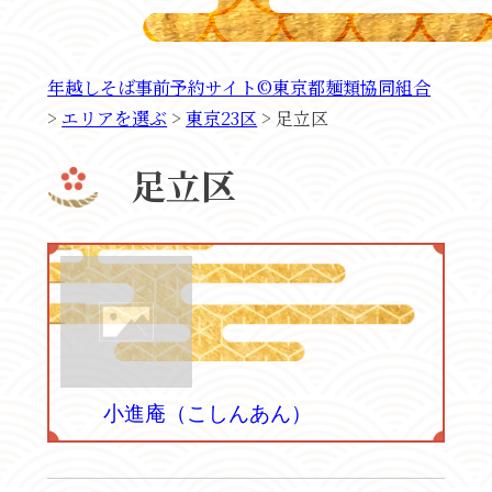
年越しそば事前予約サイト©東京都麺類協同組合
>
エリアを選ぶ
>
東京23区
>
足立区
足立区
小進庵（こしんあん）