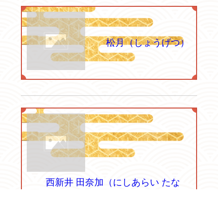
松月（しょうげつ）
西新井 田奈加（にしあらい たな
か）