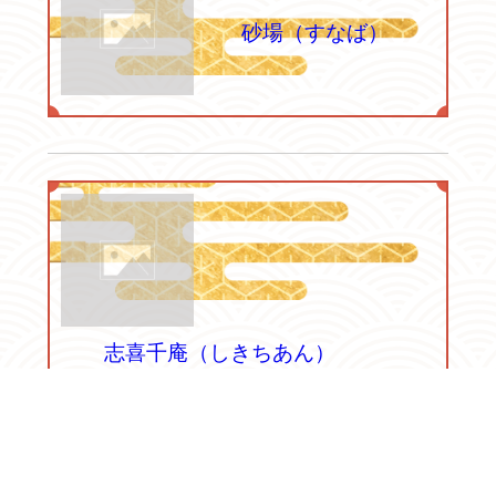
砂場（すなば）
志喜千庵（しきちあん）