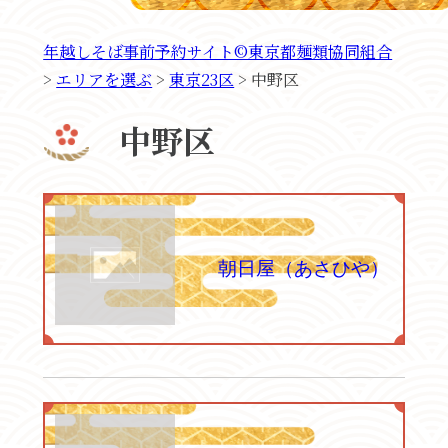
年越しそば事前予約サイト©東京都麺類協同組合
>
エリアを選ぶ
>
東京23区
>
中野区
中野区
朝日屋（あさひや）